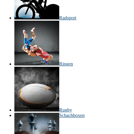
Radsport
Ringen
Rugby
Schachboxen