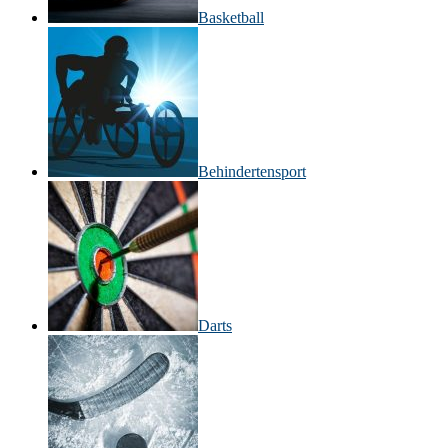
Basketball
Behinderten­sport
Darts