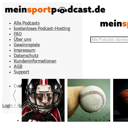
Alle Podcasts
kostenloses Podcast-Hosting
FAQ
Über uns
Gewinnspiele
Impressum
Datenschutz
Kundeninformationen
>
Beiträge getaggt "White"
Home
AGB
Support
Cookies Einstellung
Login / Registrieren