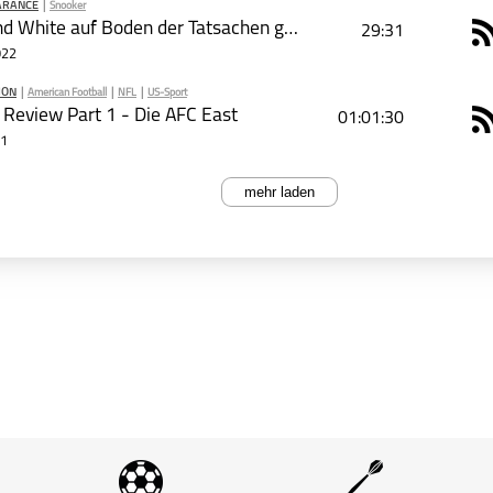
ARANCE
|
Snooker
PODCAST ABONNIEREN
Zhao und White auf Boden der Tatsachen geholt
29:31
R
022
ION
|
American Football
|
NFL
|
US-Sport
PODCAST ABONNIEREN
Review Part 1 - Die AFC East
01:01:30
R
21
mehr laden
PODCAST ABONNIEREN
Snooker
Total Clearance
Snooker
Total Clearance
schließen
American Football
Interception
NFL
US-Spo
schließen