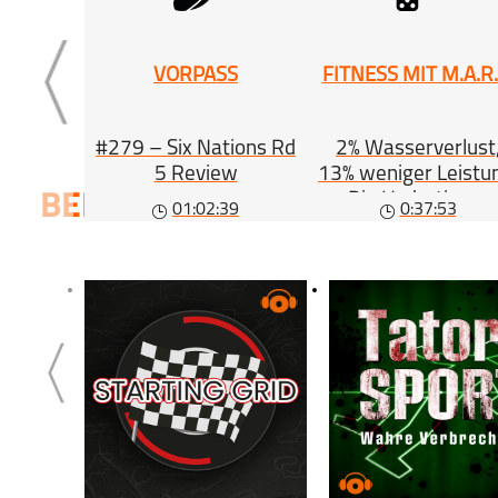
VORPASS
FITNESS MIT M.A.R.
#279 – Six Nations Rd
2% Wasserverlust
5 Review
13% weniger Leistu
Die Hydrations-
BELIEBTE
SERIEN
01:02:39
0:37:53
Gleichung (#563)