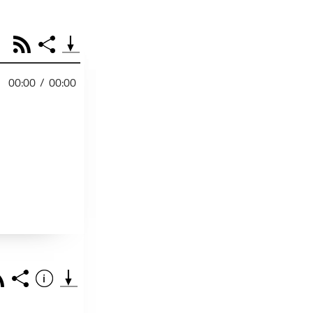
RSS
Share
00:00
/
00:00
PODCAST TEILEN
Facebook
Tweet
Email
Embed
RSS
Spotify
Link
Footb❤ll
Starten bei
ss
Share
Info
Teile diese Folge mit deinen Freunden