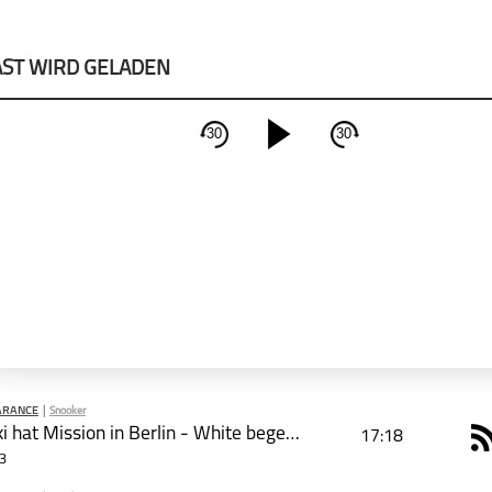
ST WIRD GELADEN
30
30
schließen
PODCAST ABONNIEREN
Apple Podcast
Deezer
ARANCE
|
Snooker
Lisowski hat Mission in Berlin - White begeistert Publikum
17:18
R
3