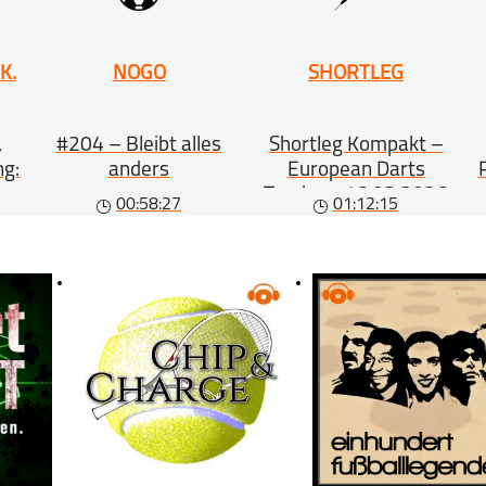
schließen
K.
NOGO
SHORTLEG
,
#204 – Bleibt alles
Shortleg Kompakt –
ng:
anders
European Darts
Trophy – 16.03.2026
00:58:27
01:12:15