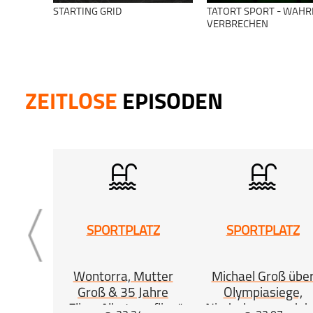
STARTING GRID
TATORT SPORT - WAHR
VERBRECHEN
ZEITLOSE
EPISODEN
SPORTPLATZ
SPORTPLATZ
Wontorra, Mutter
Michael Groß übe
Groß & 35 Jahre
Olympiasiege,
„Flieg, Albatros, flieg“
Niederlagen und d