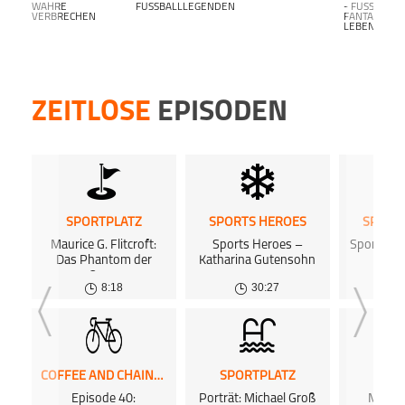
WAHRE
FUSSBALLLEGENDEN
- FUSSBALL F
VERBRECHEN
ANTALK L
EBENSLANG-
ZEITLOSE
EPISODEN
SPORTPLATZ
SPORTS HEROES
SPORT
Maurice G. Flitcroft:
Sports Heroes –
Sports He
Das Phantom der
Katharina Gutensohn
Fi
Open
8:18
30:27
COFFEE AND CHAINRINGS PODCAST
SPORTPLATZ
SPOR
Episode 40:
Porträt: Michael Groß
Margar