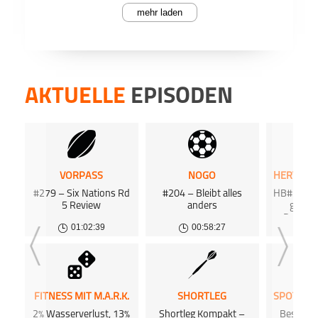
mehr laden
PODCAST ABONNIEREN
Am in
Face
und A
wiede
Bei de
Start
AKTUELLE
EPISODEN
Hausau
aufgi
Weike
Fußball
Mixed-Sport
Stand jetzt
Erwar
Teile
und dr
nach 
Apple 
jubeln
Dieser‌
VORPASS
NOGO
‌Unter
#279 – Six Nations Rd
#204 – Bleibt alles
HB#355 Bi
Dee
unsere
‌SID.‌ ‌
5 Review
anders
gegen
‌großen
Deshalb
‌90‌ ‌Pr
01:02:39
00:58:27
0
Hertha
‌setzen‌
Podk
Dies
Podca
FITNESS MIT M.A.R.K.
SHORTLEG
www.p
Agent
2% Wasserverlust, 13%
Shortleg Kompakt –
Beste W