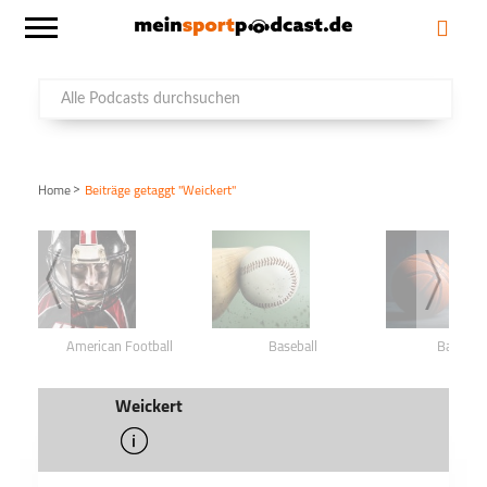
>
Home
Beiträge getaggt "Weickert"
American Football
Baseball
Basketba
Weickert
info
schließen