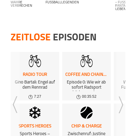
WAHRE
FUSSBALLLEGENDEN
- FUSSBALL F
VERBRECHEN
ANTALK L
EBENSLANG-
ZEITLOSE
EPISODEN
RADIO TOUR
COFFEE AND CHAINRINGS PODCAST
SPOR
Gino Bartali: Engel auf
Episode 0: Wie wir ab
Wem ge
dem Rennrad
sofort Radsport
Fußball
hörbar machen
7:27
00:35:52
SPORTS HEROES
CHIP & CHARGE
SPOR
Sports Heroes –
Zwischenruf: Justine
Hills