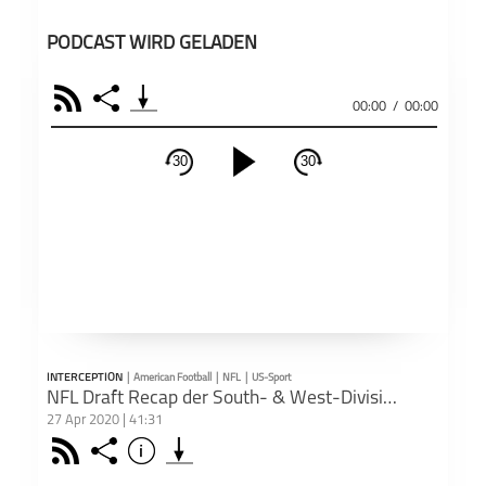
PODCAST WIRD GELADEN
RSS
Share
00:00
/
00:00
30
30
schließen
PODCAST ABONNIEREN
Fac
Apple Podcast
RSS
INTERCEPTION
|
American Football
|
NFL
|
US-Sport
Teil
Deezer
Footb❤ll
NFL Draft Recap der South- & West-Divisions
27 Apr 2020 | 41:31
Rss
Share
Info
schließen
Podkicker
Playerfm