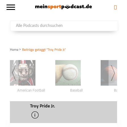
>
Home
Beiträge getaggt "Troy Pride Jr."
American Football
Baseball
Basketba
Troy Pride Jr.
info
schließen