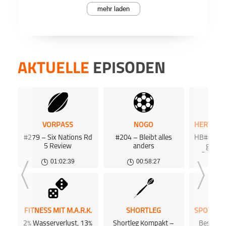
mehr laden
PODCAST ABONNIEREN
Der NF
Face
Recap
der NF
die je
mache
AKTUELLE
EPISODEN
Divisi
Einen
American
Interception
NFL
Jackso
Teile
Football
Entsc
Teams 
vollen
Teams 
VORPASS
NOGO
Sebas
#279 – Six Nations Rd
#204 – Bleibt alles
HB#355 Bi
mit F
Apple 
und St
5 Review
anders
gegen
schwa
Deshalb
Kansa
01:02:39
00:58:27
0
US-Sport
Hertha
Franc
für d
Dee
verpfl
Euch g
Frage
Podk
wenn 
FITNESS MIT M.A.R.K.
SHORTLEG
iTune
da. Sc
2% Wasserverlust, 13%
Shortleg Kompakt –
Beste W