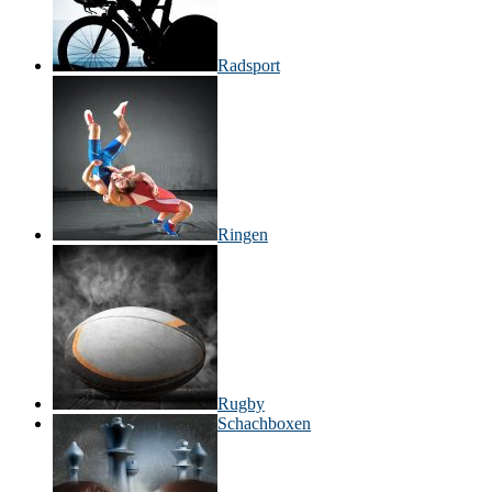
Radsport
Ringen
Rugby
Schachboxen