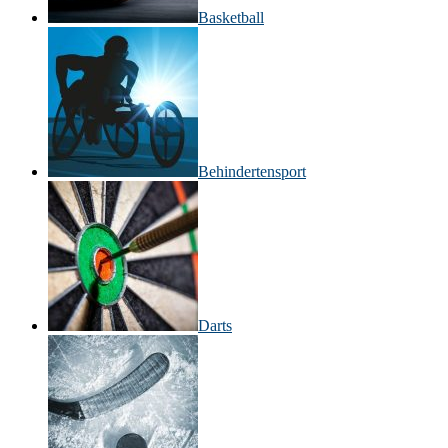
Basketball
Behinderten­sport
Darts