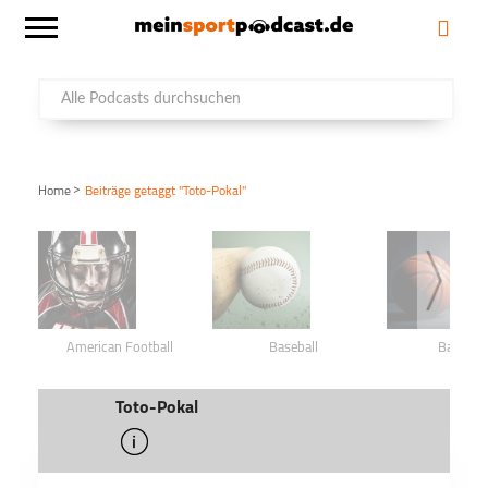
>
Home
Beiträge getaggt "Toto-Pokal"
American Football
Baseball
Basketba
Toto-Pokal
info
schließen