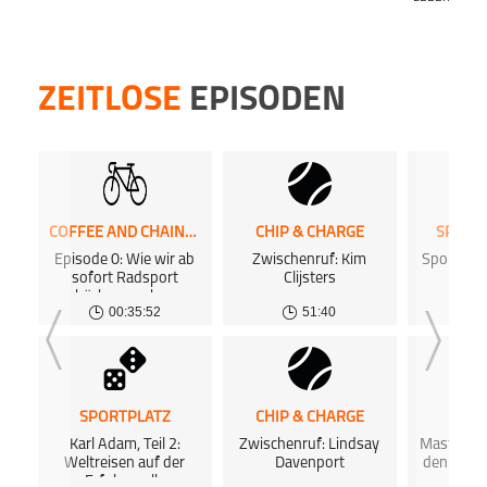
ZEITLOSE
EPISODEN
COFFEE AND CHAINRINGS PODCAST
CHIP & CHARGE
SPORT
Episode 0: Wie wir ab
Zwischenruf: Kim
Sports He
sofort Radsport
Clijsters
Hön
hörbar machen
00:35:52
51:40
SPORTPLATZ
CHIP & CHARGE
NUR
Karl Adam, Teil 2:
Zwischenruf: Lindsay
Masters: 
Weltreisen auf der
Davenport
den Augu
Erfolgswelle