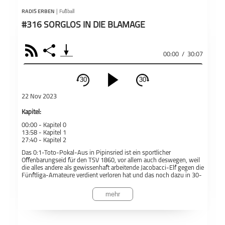
RADIS ERBEN
|
Fußball
#316 SORGLOS IN DIE BLAMAGE
RSS
Share
00:00
/
30:07
30
30
schließen
22 Nov 2023
PODCAST ABONNIEREN
Kapitel:
00:00 -
Kapitel 0
Fac
13:58 -
Kapitel 1
27:40 -
Kapitel 2
Apple Podcast
Das 0:1-Toto-Pokal-Aus in Pipinsried ist ein sportlicher
Offenbarungseid für den TSV 1860, vor allem auch deswegen, weil
die alles andere als gewissenhaft arbeitende Jacobacci-Elf gegen die
Fußball
Radis Erben
Fünftliga-Amateure verdient verloren hat und das noch dazu in 30-
Teil
minütiger Überzahl. Es ist ein neuer Tiefpunkt, der absolut zur
Deezer
Unzeit kommt. Nie war eine Niederlage seit dem Zwangsabstieg
mehr
2017 peinlicher. 1860 verliert im 650-Seelen-Dorf Pipinsried. Was
besonders schmerzt, ist die Sorglosigkeit der Profis angesichts der
knappen Finanzen. Mit drei Siegen wären die Löwen im lukrativen
Podkicker
DFB-Pokal gelandet - so aber schauen sie wieder mit dem