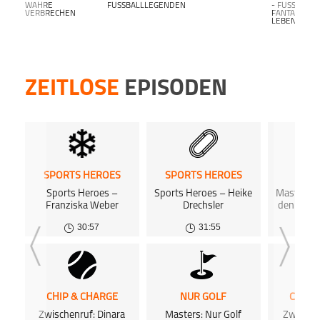
WAHRE
FUSSBALLLEGENDEN
- FUSSBALL F
VERBRECHEN
ANTALK L
EBENSLANG-
ZEITLOSE
EPISODEN
SPORTS HEROES
SPORTS HEROES
NUR
Sports Heroes –
Sports Heroes – Heike
Masters: 
Franziska Weber
Drechsler
den Augu
30:57
31:55
CHIP & CHARGE
NUR GOLF
CHIP 
Zwischenruf: Dinara
Masters: Nur Golf
Zwische