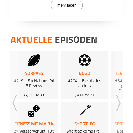
mehr laden
PODCAST ABONNIEREN
Es ist
Face
Folge
Draft
Spiel
gedraf
AKTUELLE
EPISODEN
Busts 
Patri
American
Interception
NFL
Mühle
Teile
Football
(@cfb
nochma
seiner
rücken
nach v
VORPASS
NOGO
#279 – Six Nations Rd
#204 – Bleibt alles
HB#355 Bi
Beson
Apple 
Corner
5 Review
anders
gegen
Recei
Deshalb
Talent
01:02:39
00:58:27
0
US-Sport
Hertha
man d
schaff
Dee
Euch g
Frage
wenn 
Podk
iTune
FITNESS MIT M.A.R.K.
SHORTLEG
da. Sc
finde
2% Wasserverlust, 13%
Shortleg Kompakt –
Beste W