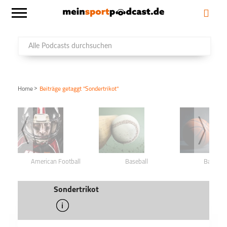
>
Home
Beiträge getaggt "Sondertrikot"
American Football
Baseball
Basketba
Sondertrikot
info
schließen