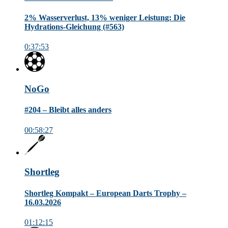
2% Wasserverlust, 13% weniger Leistung: Die
Hydrations-Gleichung (#563)
0:37:53
NoGo
#204 – Bleibt alles anders
00:58:27
Shortleg
Shortleg Kompakt – European Darts Trophy –
16.03.2026
01:12:15