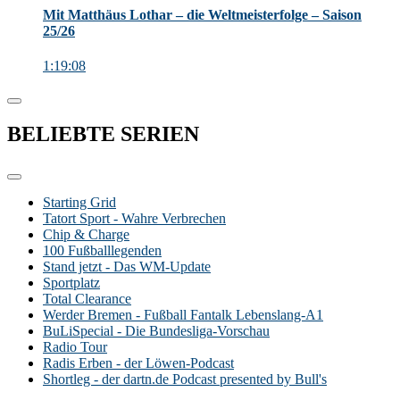
Mit Matthäus Lothar – die Weltmeisterfolge – Saison
25/26
1:19:08
BELIEBTE
SERIEN
Starting Grid
Tatort Sport - Wahre Verbrechen
Chip & Charge
100 Fußballlegenden
Stand jetzt - Das WM-Update
Sportplatz
Total Clearance
Werder Bremen - Fußball Fantalk Lebenslang-A1
BuLiSpecial - Die Bundesliga-Vorschau
Radio Tour
Radis Erben - der Löwen-Podcast
Shortleg - der dartn.de Podcast presented by Bull's