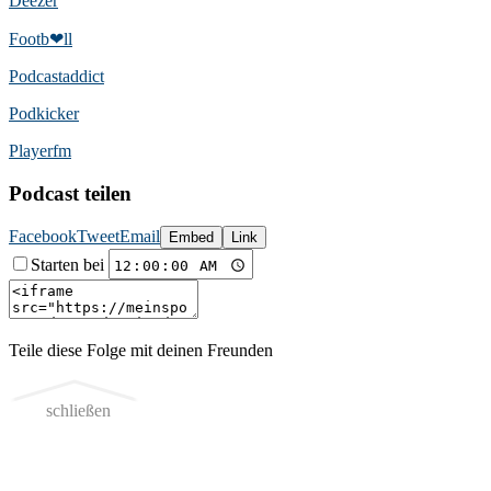
Deezer
Footb❤ll
Podcast­addict
Podkicker
Playerfm
Podcast teilen
Facebook
Tweet
Email
Embed
Link
Starten bei
Teile diese Folge mit deinen Freunden
schließen