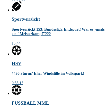
Sportverrückt
Sportverrückt 153: Bundesliga-Endspurt! War es jemals
ein "Meisterkampf"???
13:44
HSV
#436 Sturm? Eher Windstille im Volkspark!
0:55:15
FUSSBALL MML