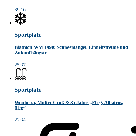
39:16
Sportplatz
Biathlon-WM 1990: Schneemangel, Einheitsfreude und
Zukunftsängste
25:37
Sportplatz
Wontorra, Mutter Groß & 35 Jahre „Flieg, Albatros,
flieg“
22:34