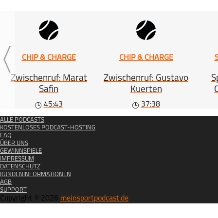
CHIP & CHARGE
CHIP & CHARGE
Zwischenruf: Marat
Zwischenruf: Gustavo
S
Safin
Kuerten
45:43
37:38
ALLE PODCASTS
KOSTENLOSES PODCAST-HOSTING
FAQ
ÜBER UNS
GEWINNSPIELE
IMPRESSUM
DATENSCHUTZ
KUNDENINFORMATIONEN
AGB
SUPPORT
Copyright © 2026
meinsportpodcast.de