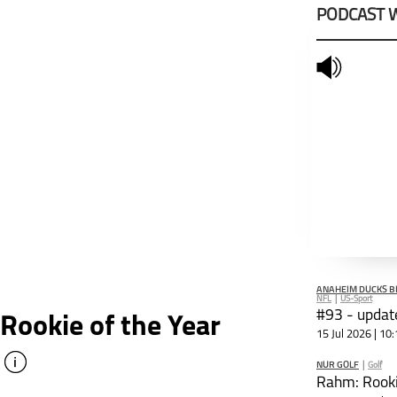
PODCAST 
mute
ANAHEIM DUCKS BL
NFL
|
US-Sport
#93 - updat
Rookie of the Year
15 Jul 2026 | 10
info
NUR GOLF
|
Golf
schließen
Rahm: Rooki