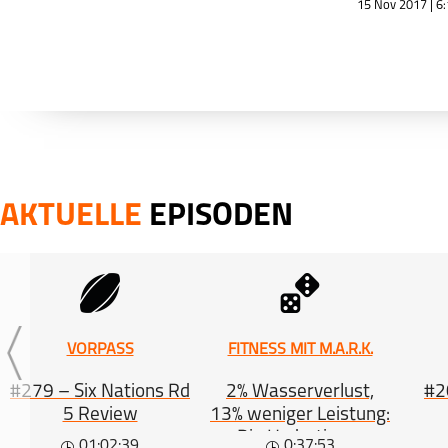
15 Nov 2017 | 6
AKTUELLE
EPISODEN
VORPASS
FITNESS MIT M.A.R.K.
#279 – Six Nations Rd
2% Wasserverlust,
#20
5 Review
13% weniger Leistung:
Die Hydrations-
01:02:39
0:37:53