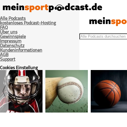
Alle Podcasts
kostenloses Podcast-Hosting
FAQ
Über uns
Gewinnspiele
Impressum
Datenschutz
Kundeninformationen
AGB
>
Home
Beiträge getaggt "Rookie of the Year"
Support
Cookies Einstellung
Login / Registrieren