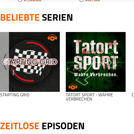
Gleichung (#563)
BELIEBTE
SERIEN
STARTING GRID
TATORT SPORT - WAHRE
C
VERBRECHEN
ZEITLOSE
EPISODEN