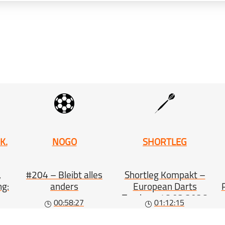
schließen
mehr laden
PODCAST ABONNIEREN
Snooker
Total Clearance
schließen
Snooker
Total Clearance
schließen
Snooker
Total Clearance
schließen
K.
NOGO
SHORTLEG
,
#204 – Bleibt alles
Shortleg Kompakt –
schließen
ng:
anders
European Darts
Trophy – 16.03.2026
00:58:27
01:12:15