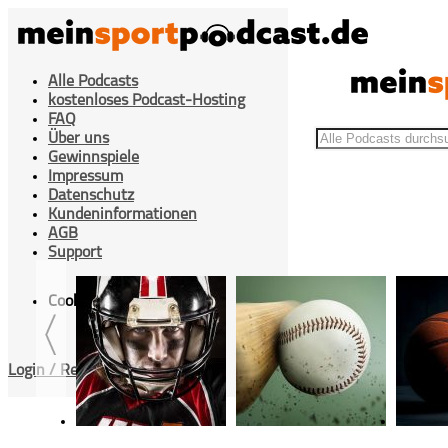
Alle Podcasts
kostenloses Podcast-Hosting
FAQ
Über uns
Gewinnspiele
Impressum
Datenschutz
Kundeninformationen
>
Beiträge getaggt "Marshall Arena"
Home
AGB
Support
Cookies Einstellung
Login / Registrieren