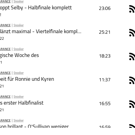
ARANCE
|
Snooker
PODCAST ABONNIEREN
toppt Selby - Halbfinale komplett
23:06
R
2
ARANCE
|
Snooker
PODCAST ABONNIEREN
Selby glänzt maximal - Viertelfinale komplett
25:21
R
022
ARANCE
|
Snooker
PODCAST ABONNIEREN
gische Woche des
18:23
R
21
Snooker
Total Clearance
ARANCE
|
Snooker
PODCAST ABONNIEREN
eit für Ronnie und Kyren
11:37
R
021
Snooker
Total Clearance
ARANCE
|
Snooker
schließen
PODCAST ABONNIEREN
 erster Halbfinalist
16:55
R
021
Snooker
Total Clearance
ARANCE
|
Snooker
schließen
PODCAST ABONNIEREN
on brillant - O'Sullivan weniger
16:59
R
021
Snooker
Total Clearance