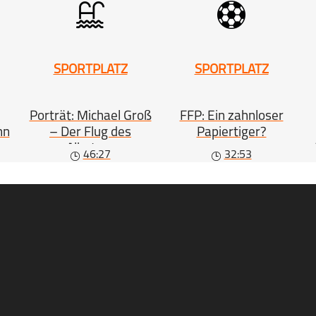
SPORTPLATZ
SPORTPLATZ
Porträt: Michael Groß
FFP: Ein zahnloser
hn
– Der Flug des
Papiertiger?
Albatros
46:27
32:53