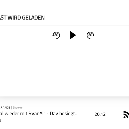
ST WIRD GELADEN
30
30
schließen
PODCAST ABONNIEREN
Apple Podcast
Deezer
ARANCE
|
Snooker
Flieg mal wieder mit RyanAir - Day besiegt Allen
20:12
R
2