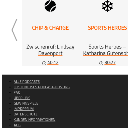
CHIP & CHARGE
SPORTS HEROES
Zwischenruf: Lindsay
Sports Heroes –
Davenport
Katharina Gutenso
40:12
30:27
ALLE PODCASTS
KOSTENLOSES PODCAST-HOSTING
FAQ
ÜBER UNS
GEWINNSPIELE
IMPRESSUM
DATENSCHUTZ
KUNDENINFORMATIONEN
AGB