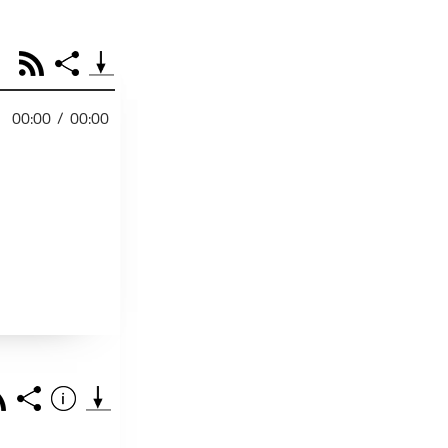
RSS
Share
00:00
/
00:00
PODCAST TEILEN
Facebook
Tweet
Email
Embed
RSS
Spotify
Link
Footb❤ll
Starten bei
ss
Share
Info
Teile diese Folge mit deinen Freunden