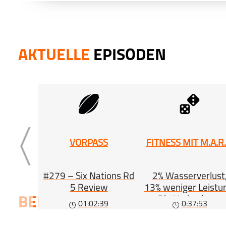
AKTUELLE
EPISODEN
VORPASS
FITNESS MIT M.A.R.
#279 – Six Nations Rd
2% Wasserverlust
5 Review
13% weniger Leistu
Die Hydrations-
BELIEBTE
SERIEN
01:02:39
0:37:53
Gleichung (#563)