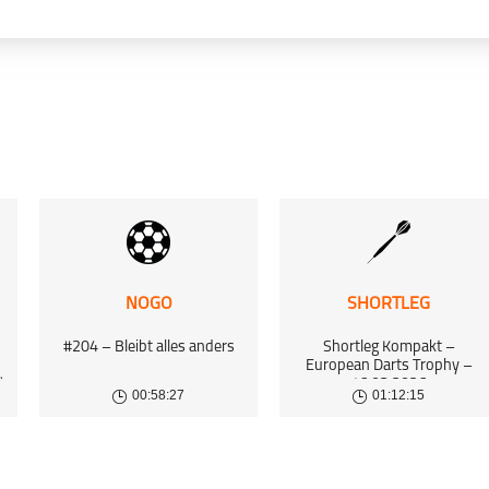
Chip & Charge
Tennis
NOGO
SHORTLEG
schließen
#204 – Bleibt alles anders
Shortleg Kompakt –
European Darts Trophy –
)
16.03.2026
00:58:27
01:12:15