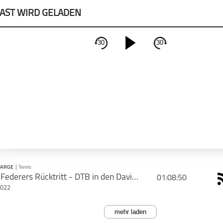
AST WIRD GELADEN
30
30
schließen
PODCAST ABONNIEREN
Apple Podcast
Deeze
HARGE
|
Tennis
Roger Federers Rücktritt - DTB in den Davis-Cup-Finals
01:08:50
2022
mehr laden
PODCAST ABONNIEREN