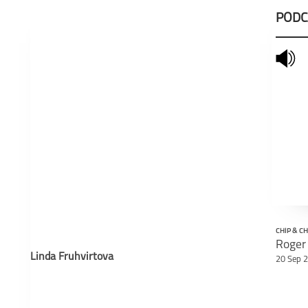
PODC
mute
schließen
CHIP & C
Linda Fruhvirtova
20 Sep 