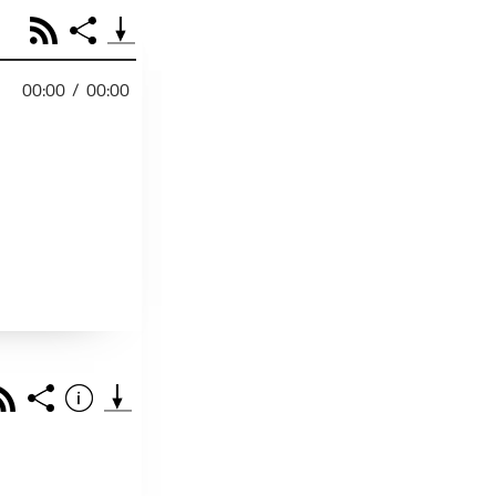
RSS
Share
00:00
/
00:00
PODCAST TEILEN
Facebook
Tweet
Email
Embed
RSS
Spotify
r
Footb❤ll
Link
Starten bei
Rss
Share
Info
Teile diese Folge mit deinen Freunden
THEMA DER EPISO
PODCAST TEILEN