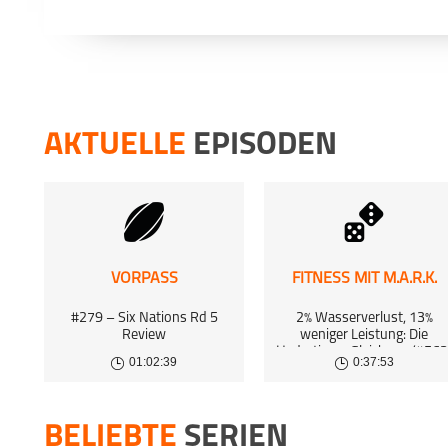
AKTUELLE
EPISODEN
VORPASS
FITNESS MIT M.A.R.K.
#279 – Six Nations Rd 5
2% Wasserverlust, 13%
Review
weniger Leistung: Die
Hydrations-Gleichung (#563
01:02:39
0:37:53
BELIEBTE
SERIEN