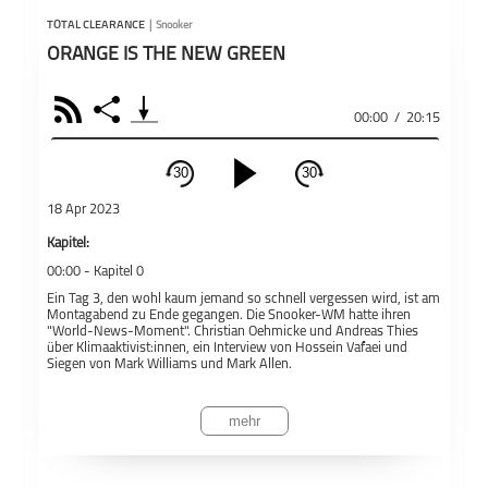
TOTAL CLEARANCE
|
Snooker
ORANGE IS THE NEW GREEN
RSS
Share
00:00
/
20:15
30
30
schließen
18 Apr 2023
PODCAST ABONNIEREN
Kapitel:
00:00 -
Kapitel 0
Fac
Ein Tag 3, den wohl kaum jemand so schnell vergessen wird, ist am
Montagabend zu Ende gegangen. Die Snooker-WM hatte ihren
Apple Podcast
"World-News-Moment". Christian Oehmicke und Andreas Thies
über Klimaaktivist:innen, ein Interview von Hossein Vafaei und
Siegen von Mark Williams und Mark Allen.
Snooker
Total Clearance
Teil
Die Abendsession war gerade gestartet. Joe Perry und Robert
Deezer
Milkins hatten sich akklimatisiert in der Halle, als zwei
mehr
Klimaaktivisten von "Just Stop Oil" die Tische stürmten. Einer der
beiden Demonstranten verschüttete auf dem Tisch, auf dem Milkins
und Perry spielten, ein oranges Puder. Der Tisch war damit zerstört
Podkicker
und die Abendsession hinfällig für die zwei. Ein bisschen jongliert