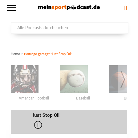
>
Home
Beiträge getaggt "Just Stop Oil"
American Football
Baseball
Basketba
Just Stop Oil
info
schließen