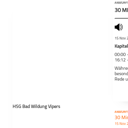
ANWURF!
30 M
mute
15 Nov 
Kapitel
00:00 
16:12 
Währen
besond
Rede u
Nach e
schließen
profess
Zudem 
allgem
HSG Bad Wildung Vipers
ANWURF!
Themat
30 Min
die le
15 Nov 