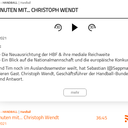
 - HANDBALL
|
Handball
INUTEN MIT... CHRISTOPH WENDT
30
30
schließen
2021
PODCAST ABONNIEREN
:
-
Die Neuausrichtung der HBF & ihre mediale Reichweite
-
Ein Blick auf die Nationalmannschaft und die europäische Konku
d Tim noch im Auslandssemester weilt, hat Sebastian (@Seppma
eren Gast. Christoph Wendt, Geschäftsführer der Handball-Bundes
nd Antwort.
Anwurf!
Handball
iner Vorstellung seiner Person redet über die Planungen der Liga
mehr
ionalisieren. Dabei spricht er über die genaue Zielschritte und die
redet er auch über die Auswirkungen des Corona-Virus auf die Ve
eine wirtschaftliche Lage der Liga.
 - HANDBALL
|
Handball
isch geht es aber auch um die mediale Reichweite in Print und TV
uten mit... Christoph Wendt
36:45
tzte sich auf einem guten Weg befindet. Auch redet er über die wich
2021