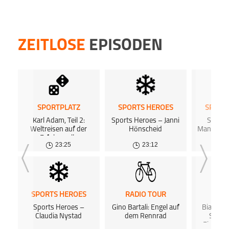
ZEITLOSE
EPISODEN
SPORTPLATZ
SPORTS HEROES
SPORT
Karl Adam, Teil 2:
Sports Heroes – Janni
Sports
Weltreisen auf der
Hönscheid
Manuela 
Erfolgswelle
23:25
23:12
SPORTS HEROES
RADIO TOUR
SPOR
Sports Heroes –
Gino Bartali: Engel auf
Biathlo
Claudia Nystad
dem Rennrad
Schne
Einheit