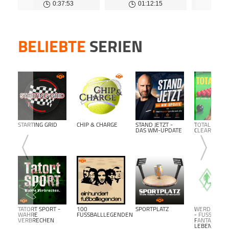
0:37:53
01:12:15
(#563)
Revoluti
Dann 
HAUP
inform
Dort 
kost
BELIEBTE
SERIEN
kost
Podca
STARTING GRID
CHIP & CHARGE
STAND JETZT -
TOTAL
DAS WM-UPDATE
CLEARANCE
TATORT SPORT -
100
SPORTPLATZ
WERDER BR
WAHRE
FUSSBALLLEGENDEN
- FUSSBALL F
VERBRECHEN
ANTALK L
EBENSLANG-