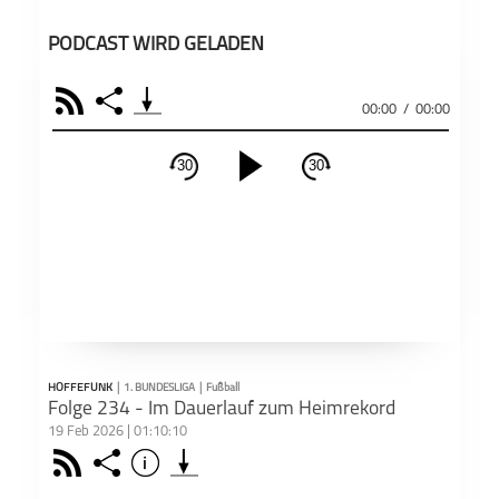
PODCAST WIRD GELADEN
RSS
Share
00:00
/
00:00
30
30
schließen
PODCAST ABONNIEREN
Fac
Apple Podcast
RSS
HOFFEFUNK
|
1. BUNDESLIGA
|
Fußball
Teil
Deezer
Footb❤ll
Folge 234 - Im Dauerlauf zum Heimrekord
19 Feb 2026 | 01:10:10
Rss
Share
Info
schließen
Podkicker
Playerfm