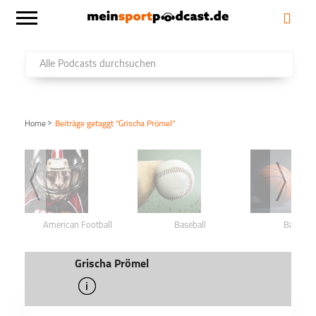
>
Home
Beiträge getaggt "Grischa Prömel"
American Football
Baseball
Basketba
Grischa Prömel
info
schließen