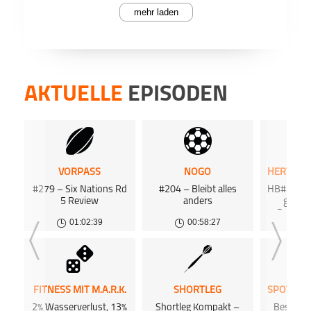
mehr laden
PODCAST ABONNIEREN
Die Zi
Face
AKTUELLE
EPISODEN
Der ei
Auf die
Fußball
letzte
Teile
Zirbelnuss
Wechse
Apple Podc
VORPASS
NOGO
#279 – Six Nations Rd
#204 – Bleibt alles
HB#355 Bi
Deezer
Mit Da
5 Review
anders
gegen
uns Sy
Deshalb
wir s
01:02:39
00:58:27
0
Hertha
den A
Podkicke
FITNESS MIT M.A.R.K.
SHORTLEG
Wir b
Gumny,
2% Wasserverlust, 13%
Shortleg Kompakt –
Beste W