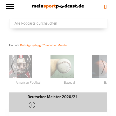
>
Home
Beiträge getaggt "Deutscher Meister 2020/21"
American Football
Baseball
Basketba
Deutscher Meister 2020/21
info
schließen