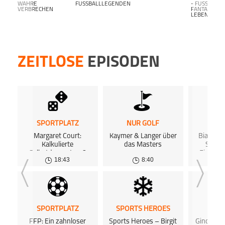
WAHRE
FUSSBALLLEGENDEN
- FUSSBALL F
VERBRECHEN
ANTALK L
EBENSLANG-
ZEITLOSE
EPISODEN
SPORTPLATZ
NUR GOLF
SPOR
Margaret Court:
Kaymer & Langer über
Biathlo
Kalkulierte
das Masters
Schne
Selbstdemontage?
Einheit
18:43
8:40
Zukunf
SPORTPLATZ
SPORTS HEROES
RADI
FFP: Ein zahnloser
Sports Heroes – Birgit
Gino Barta