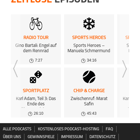
RADIO TOUR
SPORTS HEROES
SPORT
Gino Bartali: Engel auf
Sports Heroes –
Sports
dem Rennrad
Manuela Schmermund
Micha
7:27
34:16
SPORTPLATZ
CHIP & CHARGE
SPOR
Karl Adam, Teil 3: Das
Zwischenruf: Marat
Karl Adam
Ende des
Safin
Wund
Hexenmeisters
Hexen
26:10
45:43
ALLE PODCASTS
KOSTENLOSES PODCAST-HOSTING
FAQ
ÜBER UNS
GEWINNSPIELE
IMPRESSUM
DATENSCHUTZ