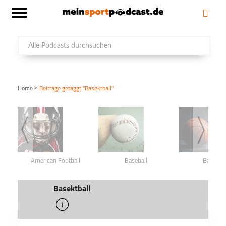
>
Home
Beiträge getaggt "Basektball"
American Football
Baseball
Basketba
Basektball
info
schließen