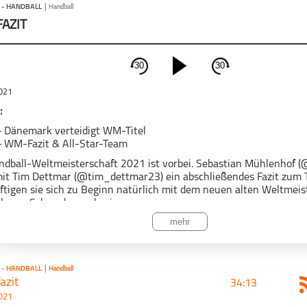
 - HANDBALL
|
Handball
AZIT
30
30
schließen
2021
PODCAST ABONNIEREN
:
-
Dänemark verteidigt WM-Titel
-
WM-Fazit & All-Star-Team
ndball-Weltmeisterschaft 2021 ist vorbei. Sebastian Mühlenhof
mit Tim Dettmar (@tim_dettmar23) ein abschließendes Fazit zum T
ftigen sie sich zu Beginn natürlich mit dem neuen alten Weltmei
Anwurf!
Handball
ch von Schweden zu besiegen waren.
mehr
konnte die dänische Mannschaft mal wieder ihre gesamte Qualität
er Niklas Landin bewies mal wieder seine grandiose Form. Das s
en war entsprechend traurig, aber sie haben dennoch ein starkes T
ahlreiche Top-Leute, die nicht gespielt haben, glänzten sie den
 - HANDBALL
|
Handball
ng auf mehr.
zit
34:13
2021