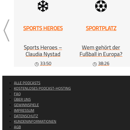
SPORTS HEROES
SPORTPLATZ
Sports Heroes –
Wem gehört der
Claudia Nystad
Fußball in Europa?
33:50
38:26
ALLE PODCASTS
KOSTENLOSES PODCAST-HOSTING
FAQ
ÜBER UNS
GEWINNSPIELE
IMPRESSUM
DATENSCHUTZ
KUNDENINFORMATIONEN
AGB