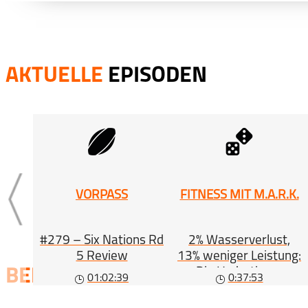
AKTUELLE
EPISODEN
VORPASS
FITNESS MIT M.A.R.K.
#279 – Six Nations Rd
2% Wasserverlust,
5 Review
13% weniger Leistung:
Die Hydrations-
BELIEBTE
SERIEN
01:02:39
0:37:53
Gleichung (#563)