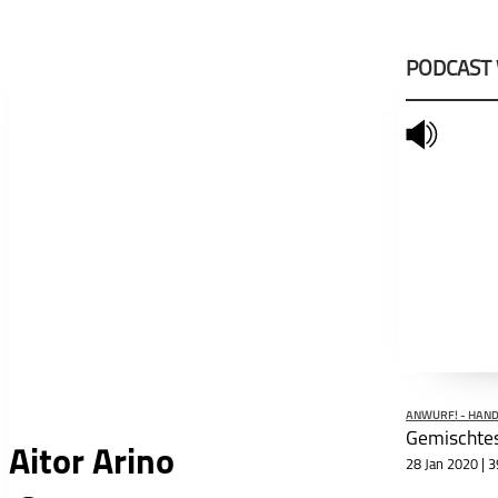
PODCAST
mute
ANWURF! - HAN
Gemischte
Aitor Arino
28 Jan 2020 | 3