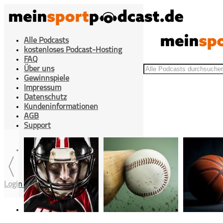
Alle Podcasts
kostenloses Podcast-Hosting
FAQ
Über uns
Gewinnspiele
Impressum
Datenschutz
Kundeninformationen
>
Beiträge getaggt "Aitor Arino"
Home
AGB
Support
Cookies Einstellung
Login / Registrieren