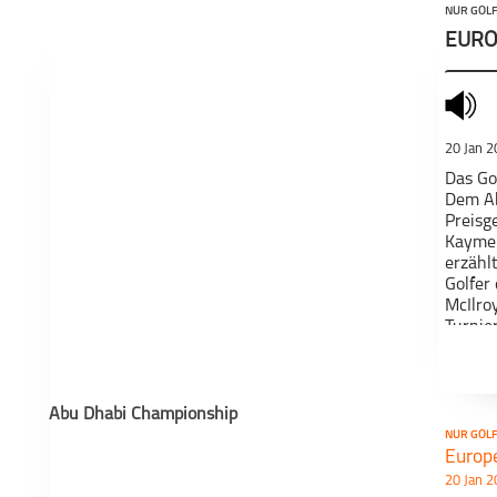
NUR GOL
EURO
mute
20 Jan 
Das Go
Dem Ab
Preisg
Kaymer
erzähl
Golfer
McIlro
Turnie
dieser
schließen
Abu Dhabi Championship
Dieser
www.p
NUR GOL
Europe
Distri
20 Jan 