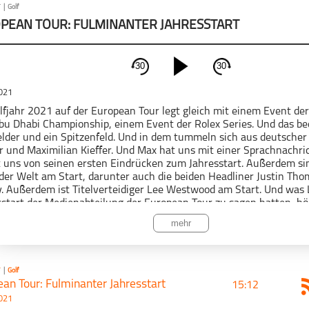
F
|
Golf
PEAN TOUR: FULMINANTER JAHRESSTART
30
30
schließen
2021
PODCAST ABONNIEREN
lfjahr 2021 auf der European Tour legt gleich mit einem Event der 
u Dhabi Championship, einem Event der Rolex Series. Und das be
elder und ein Spitzenfeld. Und in dem tummeln sich aus deutscher
 und Maximilian Kieffer. Und Max hat uns mit einer Sprachnachri
t uns von seinen ersten Eindrücken zum Jahresstart. Außerdem si
 der Welt am Start, darunter auch die beiden Headliner Justin Th
y. Außerdem ist Titelverteidiger Lee Westwood am Start. Und was
Golf
Nur Golf
rstart der Medienabteilung der European Tour zu sagen hatten, hört
 Vorschau.
mehr
 Podcast wird vermarktet von der Podcastbude.
odcastbu.de
- Full-Service-Podcast-Agentur - Konzeption, Produk
F
|
Golf
an Tour: Fulminanter Jahresstart
bution und Hosting.
15:12
2021