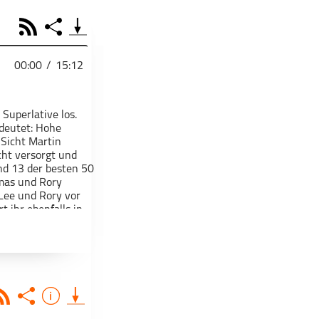
RSS
Share
00:00
/
15:12
PODCAST TEILEN
Superlative los.
deutet: Hohe
Facebook
Tweet
Email
 Sicht Martin
Embed
cht versorgt und
Apple Podcast
RSS
Spotify
nd 13 der besten 50
omas und Rory
 Lee und Rory vor
 ihr ebenfalls in
Deezer
Footb❤ll
Link
Starten bei
Teile diese Folge mit deinen Freunden
tion, Vermarktung,
Rss
Share
Info