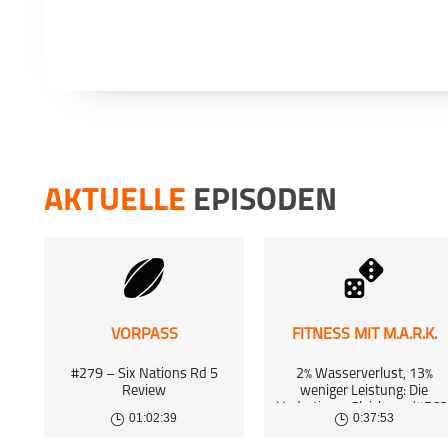
Du möc
Dann 
Dort e
kosten
AKTUELLE
EPISODEN
VORPASS
FITNESS MIT M.A.R.K.
#279 – Six Nations Rd 5
2% Wasserverlust, 13%
Review
weniger Leistung: Die
Hydrations-Gleichung (#563
01:02:39
0:37:53