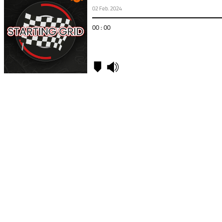
02 Feb. 2024
00 : 00
Kapitel
00:00
-
1991 - 1996:
wilde
Anfangsjahre
24:40
-
1997 -
2005:
Aufstieg
und Fall
45:48
-
2006 - 2018:
Versuchskaninchen
und Bollywood
01:13:33
-
2018 -
heute:
Stroll-
Takeover