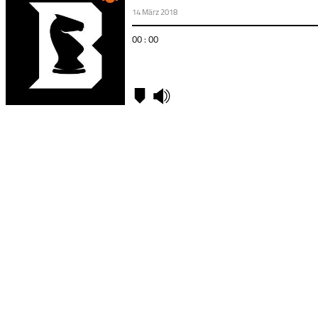
14 März 2018
00 : 00
Kapitel
00:00
-
Kapitel
0
04:36
-
Kapitel
1