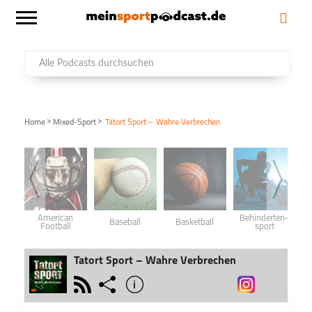
>
>
Home
Mixed-Sport
Tatort Sport – Wahre Verbrechen
American
Behinderten­
Baseball
Basketball
Football
sport
Tatort Sport – Wahre Verbrechen
rss
share
info
schließen