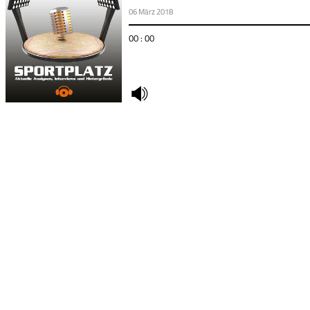
06 März 2018
00 : 00
undefined