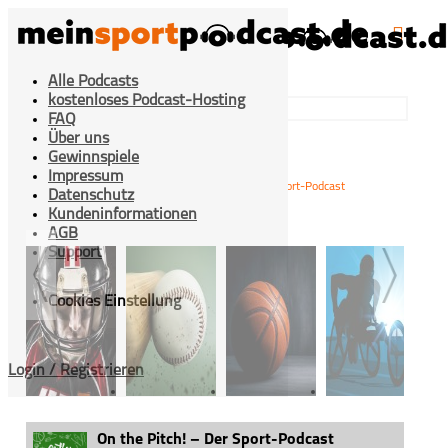
Alle Podcasts
kostenloses Podcast-Hosting
FAQ
Über uns
Gewinnspiele
Impressum
>
>
On the Pitch! – Der Sport-Podcast
Home
Mixed-Sport
Datenschutz
Kundeninformationen
AGB
Support
Cookies Einstellung
Login / Registrieren
American
Baseball
Basketball
Behinderten­
Football
sport
On the Pitch! – Der Sport-Podcast