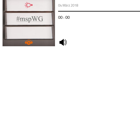
04 März 2018
00 : 00
undefined