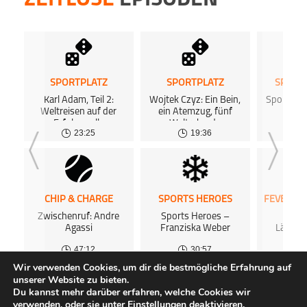
ZEITLOSE
EPISODEN
SPORTPLATZ
SPORTPLATZ
SPORT
Karl Adam, Teil 2:
Wojtek Czyz: Ein Bein,
Sports H
Weltreisen auf der
ein Atemzug, fünf
War
Erfolgswelle
Weltrekorde
23:25
19:36
CHIP & CHARGE
SPORTS HEROES
Zwischenruf: Andre
Sports Heroes –
Die
Agassi
Franziska Weber
Länders
Z
47:12
30:57
0
Wir verwenden Cookies, um dir die bestmögliche Erfahrung auf
unserer Website zu bieten.
ALLE PODCASTS
KOSTENLOSES PODCAST-HOSTING
FAQ
Du kannst mehr darüber erfahren, welche Cookies wir
ÜBER UNS
GEWINNSPIELE
IMPRESSUM
DATENSCHUTZ
verwenden, oder sie unter
Einstellungen
deaktivieren.