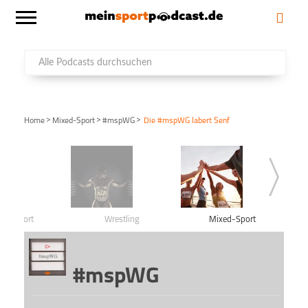
>
>
>
Home
Mixed-Sport
#mspWG
Die #mspWG labert Senf
ntersport
Wrestling
Mixed-Sport
#mspWG