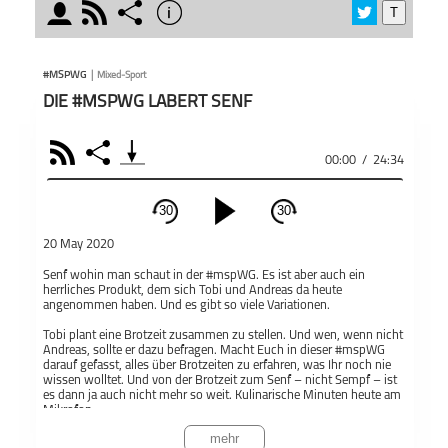
moderator
rss
share
info
T
schließen
sonnt
MODERATOREN
PODCAST ABONNIEREN
Die W
#MSPWG
|
Mixed-Sport
meins
DIE #MSPWG LABERT SENF
Man a
man l
RSS
Share
worübe
00:00
/
24:34
Kolle
Teile
Andreas Thies
Tobias Rieger
Und v
#mspWG
30
30
mal Be
schließen
auch 
20 May 2020
melde 
PODCAST ABONNIEREN
Senf wohin man schaut in der #mspWG. Es ist aber auch ein
Äußer
herrliches Produkt, dem sich Tobi und Andreas da heute
Fac
angenommen haben. Und es gibt so viele Variationen.
Gespr
Moder
Tobi plant eine Brotzeit zusammen zu stellen. Und wen, wenn nicht
Auffa
Apple Podcast
Andreas, sollte er dazu befragen. Macht Euch in dieser #mspWG
darauf gefasst, alles über Brotzeiten zu erfahren, was Ihr noch nie
https
wissen wolltet. Und von der Brotzeit zum Senf – nicht Sempf – ist
sich 
#mspWG
Mixed-Sport
es dann ja auch nicht mehr so weit. Kulinarische Minuten heute am
Gespr
Mikrofon.
Teil
Deezer
und Di
mehr
Das Fazit ist auf jeden Fall schnell gefunden: Tobi muss mehr