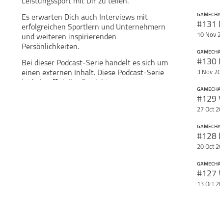
Leistungssport mit Dir zu teilen.
GAMECH
Es erwarten Dich auch Interviews mit
#131 D
erfolgreichen Sportlern und Unternehmern
10 Nov 
und weiteren inspirierenden
Persönlichkeiten.
GAMECH
Bei dieser Podcast-Serie handelt es sich um
einen externen Inhalt. Diese Podcast-Serie
3 Nov 2
ist kein offizielles Produkt von
GAMECH
meinsportpodcast.de. Äußerungen der
#129 
Gesprächspartner und Moderatoren geben
27 Oct 
deren eigene Auffassungen wieder.
meinsportpodcast.de macht sich
GAMECH
Äußerungen von Gesprächspartnern in
Interviews und Diskussionen nicht zu eigen.
20 Oct 
GAMECH
13 Oct 
GAMECH
#126 