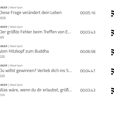
ANGER
|
Mixed-Sport
PODCAST ABONNIEREN
iese Frage verändert dein Leben
00:05:16
2025
ANGER
|
Mixed-Sport
PODCAST ABONNIEREN
#130 Der größte Fehler beim Treffen von Entscheidungen
00:03:43
025
GAMECHANGER
Mixed-Sport
ANGER
|
Mixed-Sport
PODCAST ABONNIEREN
Vom Hitzkopf zum Buddha
00:06:58
2025
GAMECHANGER
Mixed-Sport
ANGER
|
Mixed-Sport
PODCAST ABONNIEREN
#128 Du willst gewinnen? Verlieb dich ins Scheitern.
00:04:47
schließen
2025
GAMECHANGER
Mixed-Sport
ANGER
|
Mixed-Sport
PODCAST ABONNIEREN
#127 Was wäre, wenn du dir erlaubst, größer zu denken?
00:03:43
schließen
2025
GAMECHANGER
Mixed-Sport
ANGER
|
Mixed-Sport
PODCAST ABONNIEREN
Du wirst an diesen Punkt kommen...
00:03:07
schließen