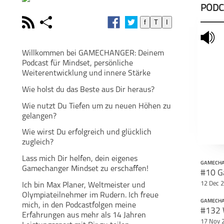
PODC
rss
share
f
T
I
schließen
mute
PODCAST ABONNIEREN
POD
Willkommen bei GAMECHANGER: Deinem
Podcast für Mindset, persönliche
facebook
Weiterentwicklung und innere Stärke
Wie holst du das Beste aus Dir heraus?
Wie nutzt Du Tiefen um zu neuen Höhen zu
Teile diese Se
gelangen?
GAMECHANGER -
Mindset eines
Weltmeisters
Wie wirst Du erfolgreich und glücklich
zugleich?
Lass mich Dir helfen, dein eigenes
GAMECH
Gamechanger Mindset zu erschaffen!
12 Dec 
Ich bin Max Planer, Weltmeister und
Olympiateilnehmer im Rudern. Ich freue
GAMECH
mich, in den Podcastfolgen meine
Erfahrungen aus mehr als 14 Jahren
17 Nov 