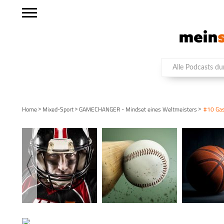
>
>
>
Home
Mixed-Sport
GAMECHANGER - Mindset eines Weltmeisters
#10 Gas