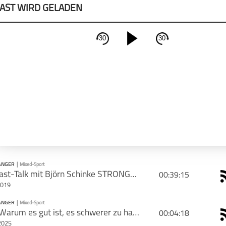
AST WIRD GELADEN
30
30
schließen
CAST TEILEN
PODCAST ABONNIEREN
Tweet
Email
Apple Podcast
rie mit deinen Freunden
Deeze
ANGER
|
Mixed-Sport
#10 Gast-Talk mit Björn Schinke STRONGMOVE Athletik Coach
00:39:15
2019
ANGER
|
Mixed-Sport
PODCAST ABONNIEREN
#132 Warum es gut ist, es schwerer zu haben als andere.
00:04:18
2025