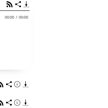
RSS
Share
00:00
/
00:00
PODCAST TEILEN
Facebook
Tweet
Email
Embed
RSS
Spotify
r
Footb❤ll
Link
Starten bei
Rss
Share
Info
Teile diese Folge mit deinen Freunden
THEMA DER EPISO
PODCAST TEILEN
Rss
Share
Info