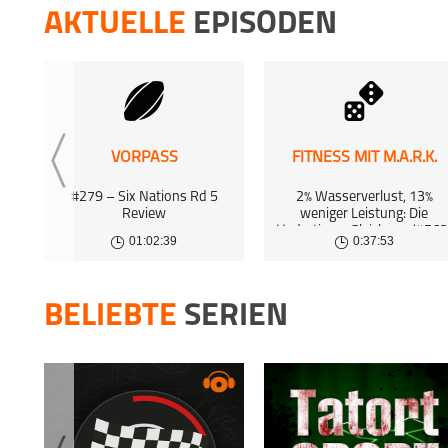
6 Oct 2
AKTUELLE
EPISODEN
GAMECH
#125 
29 Sep 
GAMECH
#124 D
22 Sep 
VORPASS
FITNESS MIT M.A.R.K.
GAMECH
#279 – Six Nations Rd 5
2% Wasserverlust, 13%
#123 D
Review
weniger Leistung: Die
Hydrations-Gleichung (#563
15 Sep 
01:02:39
0:37:53
BELIEBTE
SERIEN