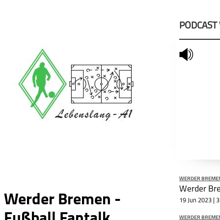
PODCAST
mute
WERDER BREME
Werder Bremen -
19 Jun 2023 | 
Fußball Fantalk
WERDER BREME