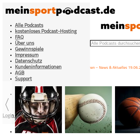
Alle Podcasts
kostenloses Podcast-Hosting
FAQ
Über uns
Gewinnspiele
Impressum
Datenschutz
Kundeninformationen
>
>
>
Werder Bremen – News & Aktuelles 19.06
Home
Fußball
1. Bundesliga
AGB
Support
Cookies Einstellung
Login / Registrieren