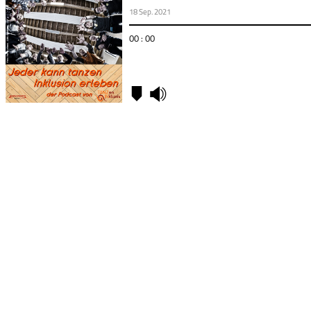
18 Sep. 2021
00 : 00
Kapitel
00:00
-
TanzIN
Festival
11:43
-
Tanzen
kann
jeder