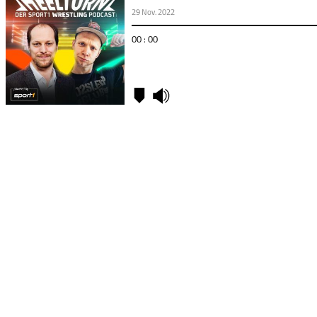
29 Nov. 2022
00 : 00
Kapitel
00:00
-
Sollte Sami
Zayn
Roman
Reigns
entthronen?
“Die Frage
muss man
jetzt stellen”
15:25
-
“Roman
Reigns ist
das
Besonderste,
was das
Wrestling
aktuell zu