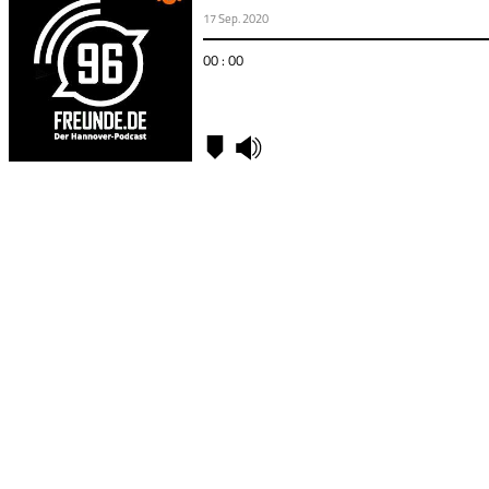
17 Sep. 2020
00 : 00
Kapitel
00:00
-
Pokalsieg
in
Würzburg
23:04
-
Erster
Spieltag
und
Rückkehr
der Fans
38:09
-
Der
Kader ist
nicht
komplett