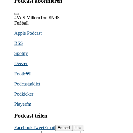
Podcast abonnieren
#VdS MillernTon #NdS
Fußball
Apple Podcast
RSS
Spotify
Deezer
Footb❤ll
Podcast­addict
Podkicker
Playerfm
Podcast teilen
Facebook
Tweet
Email
Embed
Link