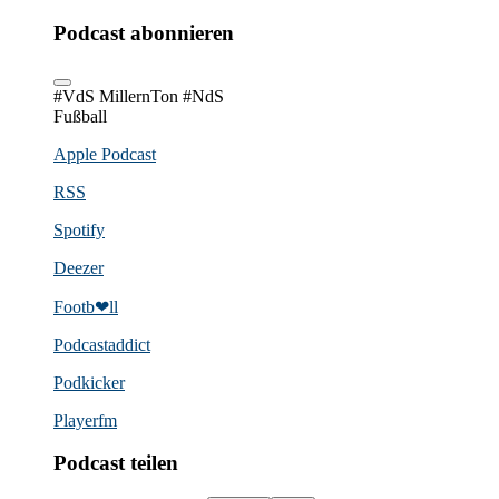
Podcast abonnieren
#VdS MillernTon #NdS
Fußball
Apple Podcast
RSS
Spotify
Deezer
Footb❤ll
Podcast­addict
Podkicker
Playerfm
Podcast teilen