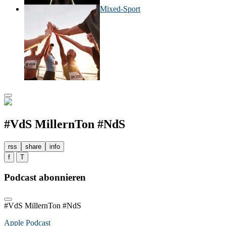
Mixed-Sport
#VdS MillernTon #NdS
rss
share
info
f
T
Podcast abonnieren
#VdS MillernTon #NdS
Apple Podcast