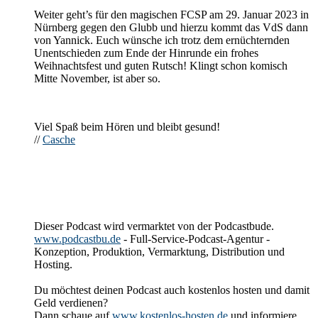
Weiter geht’s für den magischen FCSP am 29. Januar 2023 in
Nürnberg gegen den Glubb und hierzu kommt das VdS dann
von Yannick. Euch wünsche ich trotz dem ernüchternden
Unentschieden zum Ende der Hinrunde ein frohes
Weihnachtsfest und guten Rutsch! Klingt schon komisch
Mitte November, ist aber so.
Viel Spaß beim Hören und bleibt gesund!
//
Casche
Dieser Podcast wird vermarktet von der Podcastbude.
www.podcastbu.de
- Full-Service-Podcast-Agentur -
Konzeption, Produktion, Vermarktung, Distribution und
Hosting.
Du möchtest deinen Podcast auch kostenlos hosten und damit
Geld verdienen?
Dann schaue auf
www.kostenlos-hosten.de
und informiere