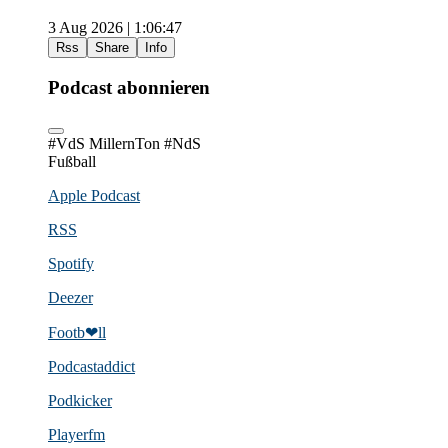
3 Aug 2026 | 1:06:47
Rss
Share
Info
Podcast abonnieren
#VdS MillernTon #NdS
Fußball
Apple Podcast
RSS
Spotify
Deezer
Footb❤ll
Podcast­addict
Podkicker
Playerfm