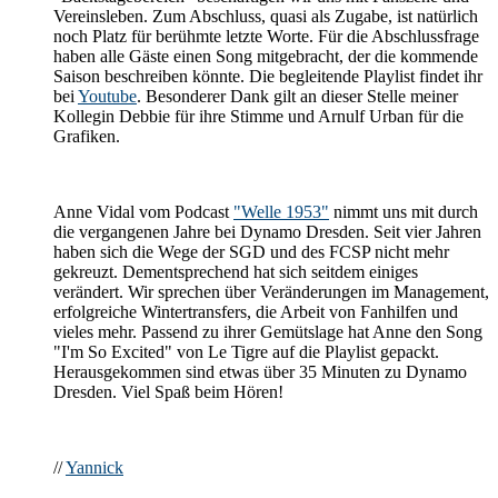
Vereinsleben. Zum Abschluss, quasi als Zugabe, ist natürlich
noch Platz für berühmte letzte Worte. Für die Abschlussfrage
haben alle Gäste einen Song mitgebracht, der die kommende
Saison beschreiben könnte. Die begleitende Playlist findet ihr
bei
Youtube
. Besonderer Dank gilt an dieser Stelle meiner
Kollegin Debbie für ihre Stimme und Arnulf Urban für die
Grafiken.
Anne Vidal vom Podcast
"Welle 1953"
nimmt uns mit durch
die vergangenen Jahre bei Dynamo Dresden. Seit vier Jahren
haben sich die Wege der SGD und des FCSP nicht mehr
gekreuzt. Dementsprechend hat sich seitdem einiges
verändert. Wir sprechen über Veränderungen im Management,
erfolgreiche Wintertransfers, die Arbeit von Fanhilfen und
vieles mehr. Passend zu ihrer Gemütslage hat Anne den Song
"I'm So Excited" von Le Tigre auf die Playlist gepackt.
Herausgekommen sind etwas über 35 Minuten zu Dynamo
Dresden. Viel Spaß beim Hören!
//
Yannick