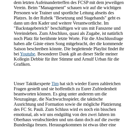
dem letzten Aufeinandertreffen des FCSP mit dem jeweiligen
Verein. Beim "Management" schauen wir auf die wichtigen
Personen wie Trainer und sportliche Leitung abseits des
Platzes. In der Rubrik "Besetzung und Stagehands" geht es
dann um den Kader und weitere Verantwortliche. Im
"Backstagebereich" beschäftigen wir uns mit Fanszene und
Vereinsleben. Zum Abschluss, quasi als Zugabe, ist natürlich
noch Platz für berühmte letzte Worte. Für die Abschlussfrage
haben alle Gäste einen Song mitgebracht, der die kommende
Saison beschreiben könnte. Die begleitende Playlist findet ihr
bei
Youtube
. Besonderer Dank gilt an dieser Stelle meiner
Kollegin Debbie für ihre Stimme und Arnulf Urban für die
Grafiken.
Unser Taktikexperte
Tim
hat sich wieder Euren zahlreichen
Fragen gestellt und sie hoffentlich zu Eurer Zufriedenheit
beantworten können. Es ging unter anderem um die
Neuzugänge, die Nachwuchsspieler, die taktische
Ausrichtung und Formation sowie die mögliche Platzierung
des FC St. Pauli. Zum Schluss wird es noch ein bisschen
emotional, als wir uns endgültig von den zwei Jahren im
Oberhaus verabschieden und uns dann doch auf die zweite
Bundesliga freuen. Herausgekommen ist etwas über eine