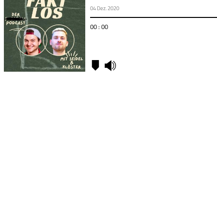
04 Dez. 2020
00 : 00
Kapitel
00:00
-
Keine
FREUnDe
machen
16:03
-
Oops
we
did it
again
32:32
-
Jogi
Bonito