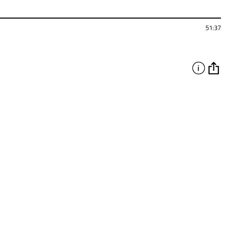
51:37