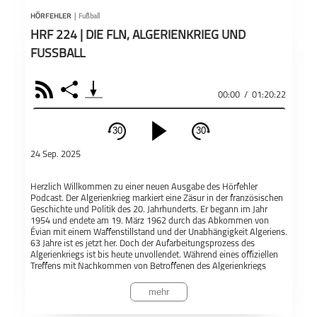
Fußba
PODCAST ABONNIEREN
HÖRFEHLER
|
Fußball
Bei 
HRF 224 | DIE FLN, ALGERIENKRIEG UND
exte
offi
FUSSBALL
Äuße
Mode
RSS
Share
Teil
wied
00:00
/
01:20:22
Hörfehler
Fußball
#FBDBTT Die
#VdS 
Äuße
Fußballdebatte
Inte
30
30
schließen
24 Sep. 2025
PODCAST ABONNIEREN
Herzlich Willkommen zu einer neuen Ausgabe des Hörfehler
Fac
Podcast. Der Algerienkrieg markiert eine Zäsur in der französischen
1. Bundesliga
100
90'+03 | Die
90PL
Geschichte und Politik des 20. Jahrhunderts. Er begann im Jahr
Fußballlegenden
Nachspielzeit mit
1954 und endete am 19. März 1962 durch das Abkommen von
dem SV
Apple Podcast
Évian mit einem Waffenstillstand und der Unabhängigkeit Algeriens.
Babelsberg 03
63 Jahre ist es jetzt her. Doch der Aufarbeitungsprozess des
Algerienkriegs ist bis heute unvollendet. Während eines offiziellen
Fußball
Hörfehler
Treffens mit Nachkommen von Betroffenen des Algerienkriegs
Teil
erklärte Frankreichs Präsident Emmanuel Macron im Oktober 2021,
Deezer
dass die algerische Nation seit ihrer Unabhängigkeit auf der
mehr
Grundlage eines verfälschten Vergangenheitsnarratives, das der
algerische Staat gefördert habe, errichtet worden sei. Den Kern
90Plus
96Freunde
Almuths Pausen-
ALS