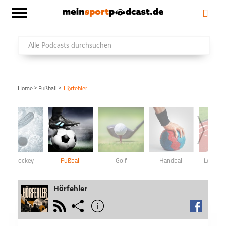
>
>
Home
Fußball
Hörfehler
Eishockey
Fußball
Golf
Handball
Leichtat
Hörfehler
rss
share
info
schließen