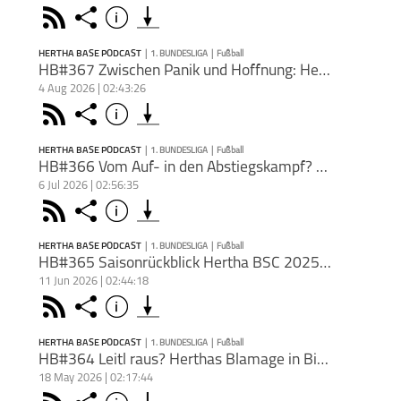
Äußer
Rss
Share
Info
schließen
Podkicker
Playerfm
und M
Auffa
HERTHA BASE PODCAST
|
1. BUNDESLIGA
|
Fußball
meins
PODCAST ABONNIEREN
HB#367 Zwischen Panik und Hoffnung: Hertha-Saisonvorschau
Äußer
4 Aug 2026 | 02:43:26
in Int
Liebe
Face
Rss
Share
Info
zu eig
der Lä
schließen
dann d
aufr
HERTHA BASE PODCAST
|
1. BUNDESLIGA
|
Fußball
unbesp
PODCAST ABONNIEREN
HB#366 Vom Auf- in den Abstiegskampf? Hertha-Kaderanalyse 26/27
Wir w
6 Jul 2026 | 02:56:35
und f
1. Bundesliga
Fußball
Hertha BASE
Ausve
Face
Teile
Rss
Share
Info
Podcast
schließen
Teilt
Übers
Famili
Apple 
anste
Hörer
HERTHA BASE PODCAST
|
1. BUNDESLIGA
|
Fußball
Doch 
PODCAST ABONNIEREN
HB#365 Saisonrückblick Hertha BSC 2025/26
bewer
Hacke
@kili
11 Jun 2026 | 02:44:18
bishe
Dee
1. Bundesliga
Fußball
Hertha BASE
Herth
Spiel
Face
#hah
Teile
Rss
Share
Info
Podcast
schließen
komme
Frage:
#hert
Apple 
löchri
https
Besuc
HERTHA BASE PODCAST
|
1. BUNDESLIGA
|
Fußball
wie j
hertha
Podk
PODCAST ABONNIEREN
HB#364 Leitl raus? Herthas Blamage in Bielefeld
herau
https
---
18 May 2026 | 02:17:44
Herth
berlin
Dee
Sen
1. Bundesliga
Fußball
Hertha BASE
Herth
wieder
andre
Face