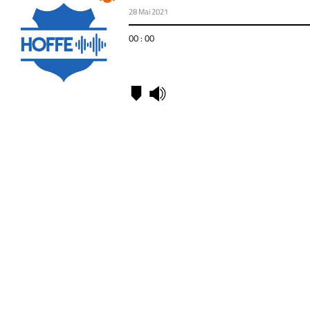
28 Mai 2021
00 : 00
Kapitel
00:00
-
Analyse:
TSG vs.
Hertha
28:31
-
Gemischtes,
u. a.: Das
neue TSG-
Trikot