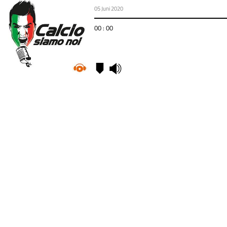
05 Juni 2020
00 : 00
Kapitel
00:00
-
Intro,
Neapel
vs
Inter
17:34
-
Prognose
Neapel
vs Inter,
Juventus
vs Milan
36:00
-
Juventus
vs
Milan,
Outro