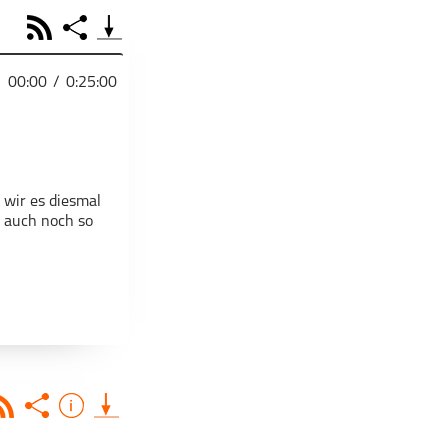
RSS
Share
00:00
/
0:25:00
PODCAST TEILEN
Facebook
Tweet
Email
Embed
 wir es diesmal
Apple Podcast
RSS
Spotify
i auch noch so
Deezer
Footb❤ll
Link
pdate
Starten bei
Teile diese Folge mit deinen Freunden
Rss
Share
Info