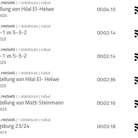
 FRESHOS
|
1. BUNDESLIGA
|
Fußball
PODCAST ABONNIEREN
llung von Hilal El-Helwe
00:04:10
://www.facebook.com/Fu%C3%9Fball-Freshos-105192801782734/
rie mit deinen Freunden
2024
 FRESHOS
|
1. BUNDESLIGA
|
Fußball
PODCAST ABONNIEREN
-1 vs 5-3-2
00:02:14
2023
 FRESHOS
|
1. BUNDESLIGA
|
Fußball
PODCAST ABONNIEREN
-1 vs 5-3-2
00:02:14
 Podcast wird vermarktet von der Podcastbude.
2023
1. Bundesliga
Fußball
Fußball Freshos
odcastbu.de
- Full-Service-Podcast-Agentur - Konzeption, Produk
bution und Hosting.
 FRESHOS
|
1. BUNDESLIGA
|
Fußball
PODCAST ABONNIEREN
tellung von Hilal El- Helwe
00:02:36
htest deinen Podcast auch kostenlos hosten und damit Geld verd
2023
1. Bundesliga
Fußball
Fußball Freshos
schaue auf
www.kostenlos-hosten.de
und informiere dich.
rhältst du alle Informationen zu unseren kostenlosen Podcast-Ho
 FRESHOS
|
1. BUNDESLIGA
|
Fußball
PODCAST ABONNIEREN
tellung von Matti Steinmann
los-hosten.de ist ein Produkt der
Podcastbude
.
00:02:16
schließen
2023
1. Bundesliga
Fußball
Fußball Freshos
 FRESHOS
|
1. BUNDESLIGA
|
Fußball
PODCAST ABONNIEREN
gsburg 23/24
00:03:18
schließen
2023
1. Bundesliga
Fußball
Fußball Freshos