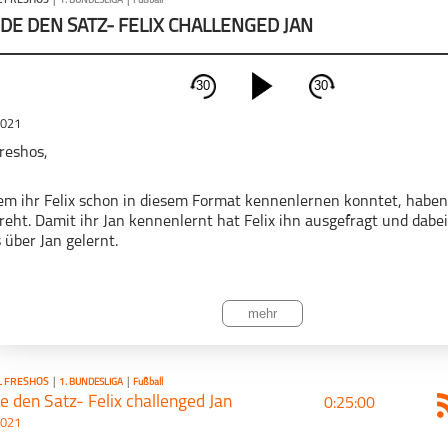
 FRESHOS
|
1. BUNDESLIGA
|
Fußball
DE DEN SATZ- FELIX CHALLENGED JAN
30
30
schließen
2021
PODCAST ABONNIEREN
reshos,
m ihr Felix schon in diesem Format kennenlernen konntet, haben
eht. Damit ihr Jan kennenlernt hat Felix ihn ausgefragt und dabe
s über Jan gelernt.
1. Bundesliga
Fußball
Fußball Freshos
t dir diese Folge? Abonniere diesen Kanal und du bist immer im U
mehr
Grüße
CAST TEILEN
 FRESHOS
|
1. BUNDESLIGA
|
Fußball
Fußball Freshos Jan und Felix
 den Satz- Felix challenged Jan
0:25:00
2021
Tweet
Email
//www.instagram.com/fussball.freshos/