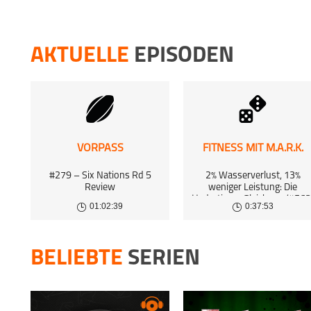
FUSSBALL
FC Au
25 Sep 
AKTUELLE
EPISODEN
FUSSBALL
2.Schn
18 Aug 
FUSSBALL
2.Schn
18 Aug 
VORPASS
FITNESS MIT M.A.R.K.
FUSSBALL
#279 – Six Nations Rd 5
2% Wasserverlust, 13%
2.Spie
Review
weniger Leistung: Die
Hydrations-Gleichung (#563
16 Aug 
01:02:39
0:37:53
BELIEBTE
SERIEN