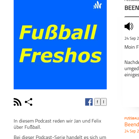
FUSSBALL
BEEN
mute
24 Sep 
Moin F
Nachde
umgedr
einige
Gefäll
rss
share
f
I
Viele 
schließen
PODCAST ABONNIEREN
POD
FUSSBALL
Deine 
In diesem Podcast reden wir Jan und Felix
Beende
über Fußball.
24 Sep 
facebook
https:
Bei dieser Podcast-Serie handelt es sich um