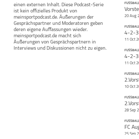
FUSSBALL
einen externen Inhalt. Diese Podcast-Serie
Vorste
ist kein offizielles Produkt von
https
Teile diese Se
20 Aug 
meinsportpodcast.de. Äußerungen der
Gesprächspartner und Moderatoren geben
Fußball Freshos
FUSSBALL
deren eigene Auffassungen wieder.
4-2-3
meinsportpodcast.de macht sich
11 Oct 
Äußerungen von Gesprächspartnern in
Interviews und Diskussionen nicht zu eigen.
FUSSBALL
4-2-3
Dieser
11 Oct 
www.p
Distri
FUSSBALL
2.Vors
Du möc
10 Oct 
Dann 
Dort e
FUSSBALL
2.Vors
kosten
28 Sep 
FUSSBALL
FC Au
25 Sep 