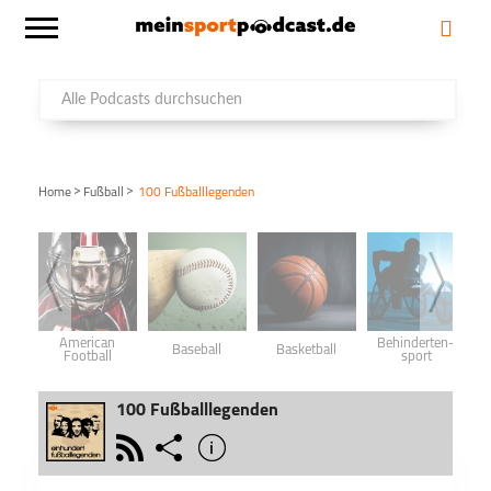
>
>
Home
Fußball
100 Fußballlegenden
American
Behinderten­
Baseball
Basketball
Football
sport
100 Fußballlegenden
rss
share
info
schließen