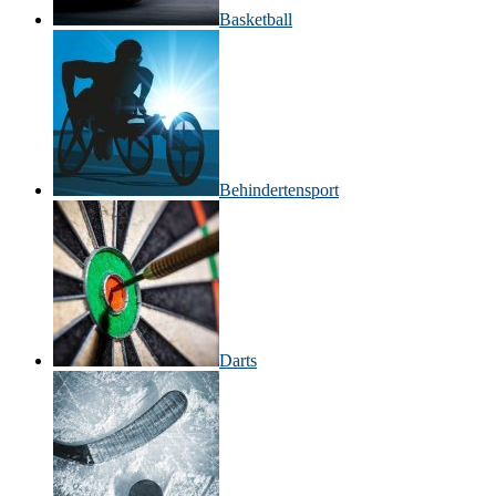
Basketball
Behinderten­sport
Darts