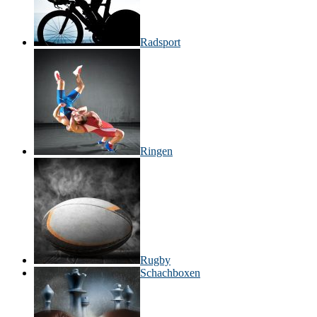
Radsport
Ringen
Rugby
Schachboxen